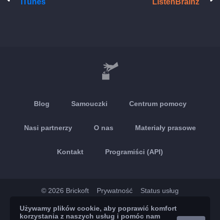
iTunes
ListenBrainz
Blog
Samouczki
Centrum pomocy
Nasi partnerzy
O nas
Materiały prasowe
Kontakt
Programiści (API)
© 2026 Brickoft
Prywatność
Status usług
Używamy plików cookie, aby poprawić komfort
App Store
Google Play
korzystania z naszych usług i pomóc nam