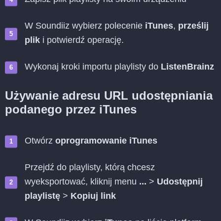
W Soundiiz wybierz polecenie
iTunes
,
prześlij
plik
i potwierdź operację.
Wykonaj kroki importu playlisty do
ListenBrainz
Używanie adresu URL udostępniania
podanego przez iTunes
Otwórz
oprogramowanie iTunes
Przejdź do playlisty, którą chcesz
wyeksportować, kliknij menu
...
>
Udostępnij
playlistę
>
Kopiuj link