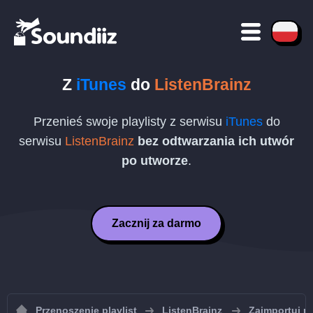
Z
iTunes
do
ListenBrainz
Przenieś swoje playlisty z serwisu
iTunes
do
serwisu
ListenBrainz
bez odtwarzania ich utwór
po utworze
.
Zacznij za darmo
Przenoszenie playlist
ListenBrainz
Zaimportuj pl