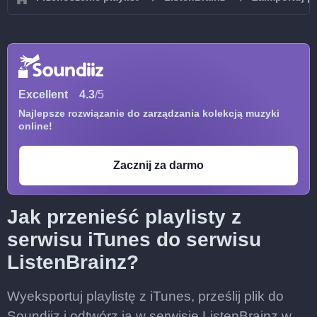
Excellent
4.3
/5
Najlepsze rozwiązanie do zarządzania kolekcją muzyki
online!
Zacznij za darmo
Jak przenieść playlisty z
serwisu iTunes do serwisu
ListenBrainz?
Wyeksportuj playlistę z iTunes, prześlij plik do
Soundiiz i odtwórz ją w serwisie ListenBrainz w