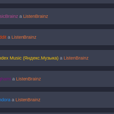
icBrainz
a
ListenBrainz
dit
a
ListenBrainz
ndex Music (Яндекс.Музыка)
a
ListenBrainz
ghami
a
ListenBrainz
ndora
a
ListenBrainz