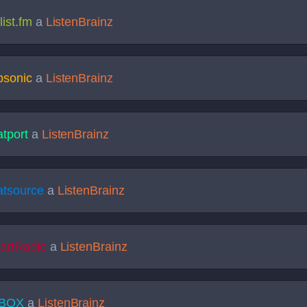
list.fm
a
ListenBrainz
bsonic
a
ListenBrainz
tport
a
ListenBrainz
atsource
a
ListenBrainz
artRadio
a
ListenBrainz
BOX
a
ListenBrainz