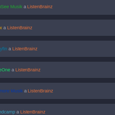
uSee Musik
a
ListenBrainz
x
a
ListenBrainz
lyfin
a
ListenBrainz
veOne
a
ListenBrainz
more Musik
a
ListenBrainz
ndcamp
a
ListenBrainz