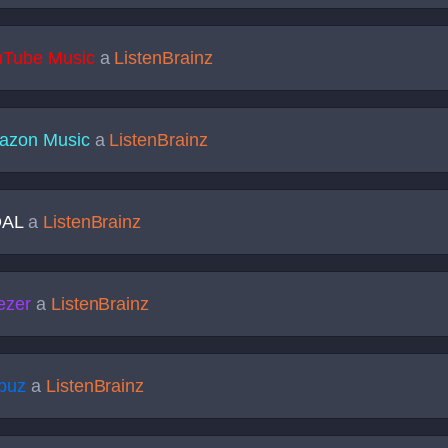
uTube Music
a
ListenBrainz
azon Music
a
ListenBrainz
DAL
a
ListenBrainz
ezer
a
ListenBrainz
buz
a
ListenBrainz