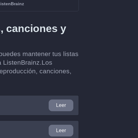
ListenBrainz
s, canciones y
puedes mantener tus listas
a ListenBrainz.Los
 reproducción, canciones,
Leer
Leer