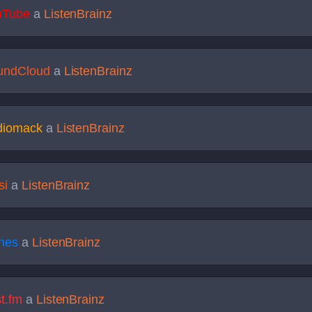
uTube
a
ListenBrainz
undCloud
a
ListenBrainz
diomack
a
ListenBrainz
si
a
ListenBrainz
nes
a
ListenBrainz
t.fm
a
ListenBrainz