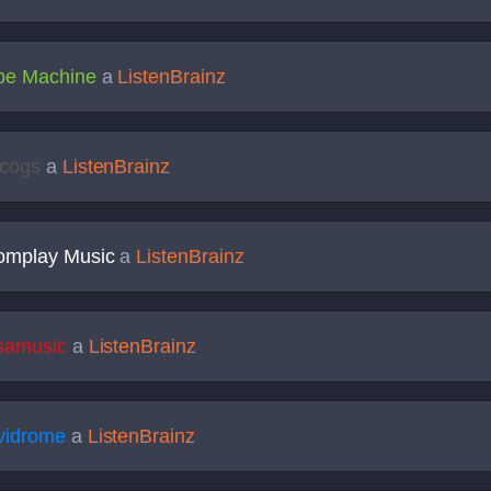
pe Machine
a
ListenBrainz
scogs
a
ListenBrainz
omplay Music
a
ListenBrainz
samusic
a
ListenBrainz
vidrome
a
ListenBrainz