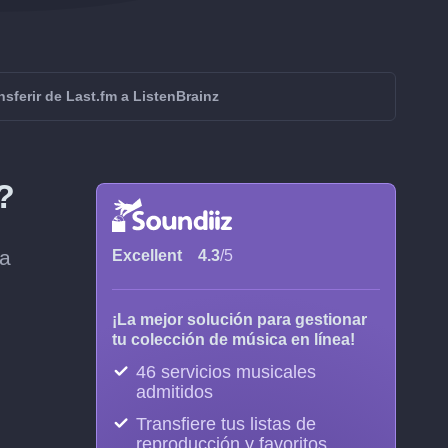
nsferir de Last.fm a ListenBrainz
?
da
Excellent
4.3
/5
¡La mejor solución para gestionar
tu colección de música en línea!
46 servicios musicales
admitidos
Transfiere tus listas de
reproducción y favoritos