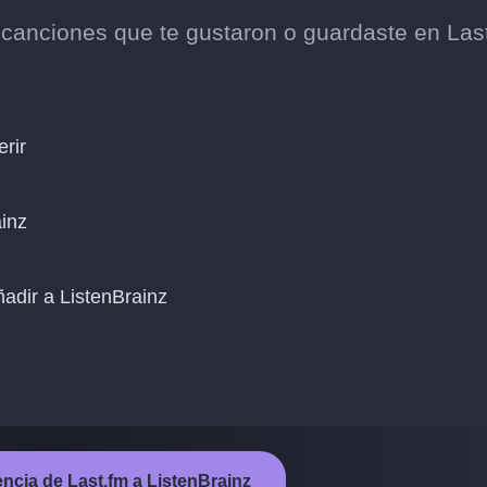
s canciones que te gustaron o guardaste en Las
erir
ainz
ñadir a ListenBrainz
rencia de Last.fm a ListenBrainz