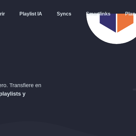
rir
Playlist IA
Syncs
Smartlinks
Plan
ro. Transfiere en
playlists y