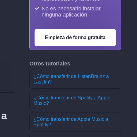
No es necesario instalar
ninguna aplicación
Empieza de forma gratuita
Otros tutoriales
¿Cómo transferir de ListenBrainz a
Last.fm?
¿Cómo transferir de Spotify a Apple
Music?
 a
¿Cómo transferir de Apple Music a
Spotify?