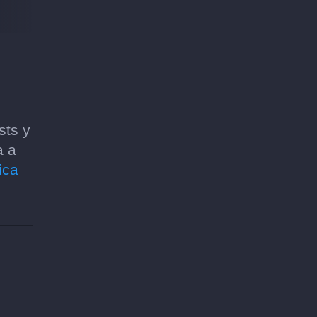
sts y
a a
ica