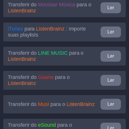
Transferir do
Movistar Música
para o
Ler
ListenBrainz
iTunes
para
ListenBrainz
: importe
Ler
suas playlists
Transferir do
LINE MUSIC
para o
Ler
ListenBrainz
Transferir do
Gaana
para o
Ler
ListenBrainz
Transferir do
Musi
para o
ListenBrainz
Ler
Transferir do
eSound
para o
Ler