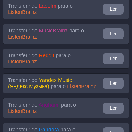
Transferir do
Last.fm
para o
Ler
ListenBrainz
Transferir do
MusicBrainz
para o
Ler
ListenBrainz
Transferir do
Reddit
para o
Ler
ListenBrainz
Transferir do
Yandex Music
Ler
(Яндекс.Музыка)
para o
ListenBrainz
Transferir do
Anghami
para o
Ler
ListenBrainz
Transferir do
Pandora
para o