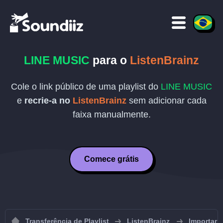
LINE MUSIC
para o
ListenBrainz
Cole o link público de uma playlist do
LINE MUSIC
e
recrie-a no
ListenBrainz
sem adicionar cada
faixa manualmente.
Comece grátis
Transferência de Playlist
ListenBrainz
Importar p