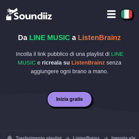
Da
LINE MUSIC
a
ListenBrainz
Incolla il link pubblico di una playlist di
LINE
MUSIC
e
ricreala su
ListenBrainz
senza
aggiungere ogni brano a mano.
Inizia gratis
Trasferimento playlist
ListenBrainz
Importa playl