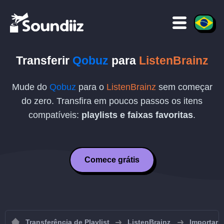
Transferir
Qobuz
para
ListenBrainz
Mude do
Qobuz
para o
ListenBrainz
sem começar
do zero. Transfira em poucos passos os itens
compatíveis:
playlists e faixas favoritas
.
Comece grátis
Transferência de Playlist
ListenBrainz
Importar p