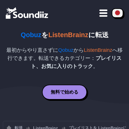
Qobuz
を
ListenBrainz
に転送
最初からやり直さずに
Qobuz
から
ListenBrainz
へ移
行できます。転送できるカテゴリー：
プレイリス
ト、お気に入りのトラック
。
無料で始める
転送
ListenBrainz
プレイリストを ListenBrain