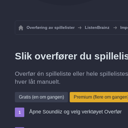
Overføring av spillelister
ListenBrainz
Impo
Slik overfører du spilleli
Overfør én spilleliste eller hele spillelist
hver låt manuelt.
Gratis (en om gangen)
Premium (flere om gangen
Åpne Soundiiz og velg verktøyet Overfør