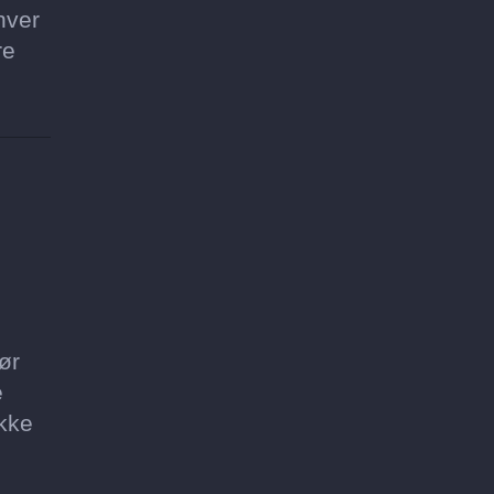
hver
re
ør
e
ikke