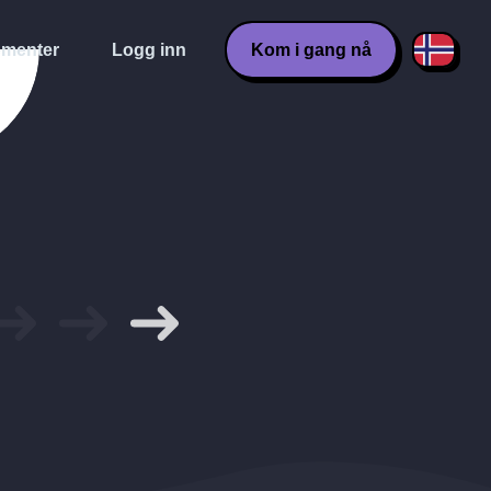
menter
Logg inn
Kom i gang nå