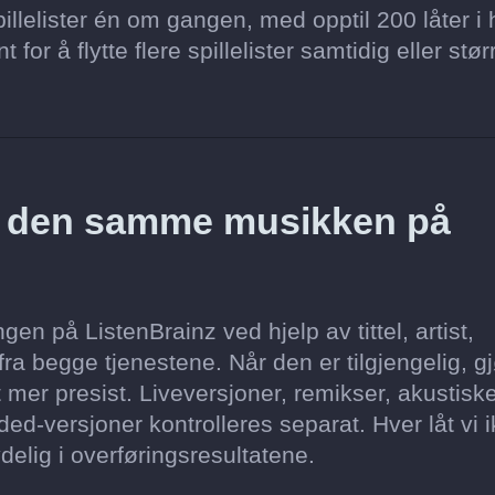
llelister én om gangen, med opptil 200 låter i 
for å flytte flere spillelister samtidig eller stør
z den samme musikken på
en på ListenBrainz ved hjelp av tittel, artist,
ra begge tjenestene. Når den er tilgjengelig, gj
 mer presist. Liveversjoner, remikser, akustisk
ed-versjoner kontrolleres separat. Hver låt vi 
delig i overføringsresultatene.