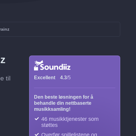
rainz
nz
 til
Excellent
4.3
/5
Den beste løsningen for å
behandle din nettbaserte
musikksamling!
46 musikktjenester som
støttes
Overfør spillelistene og