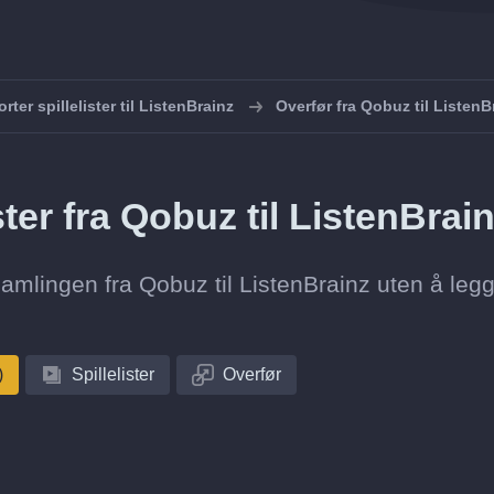
rter spillelister til ListenBrainz
Overfør fra Qobuz til ListenB
ster fra Qobuz til ListenBrai
esamlingen fra Qobuz til ListenBrainz uten å legge
)
Spillelister
Overfør