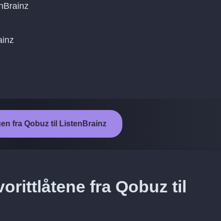
nBrainz
ainz
gen fra Qobuz til ListenBrainz
rittlåtene fra Qobuz til