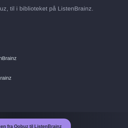
z, til i biblioteket på ListenBrainz.
nBrainz
Brainz
gen fra Qobuz til ListenBrainz