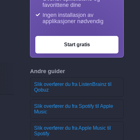
favorittene dine
Ingen installasjon av
applikasjoner nødvendig
Start gratis
Andre guider
Slik overfører du fra ListenBrainz til
Qobuz
Slik overfører du fra Spotify til Apple
Music
Slik overfører du fra Apple Music til
Spotify