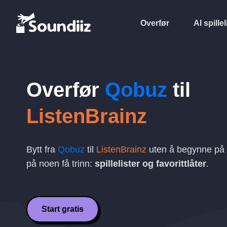
Overfør
AI spillel
Overfør
Qobuz
til
ListenBrainz
Bytt fra
Qobuz
til
ListenBrainz
uten å begynne på 
på noen få trinn:
spillelister og favorittlåter
.
Start gratis