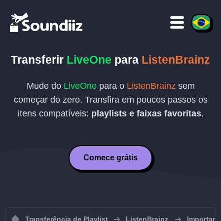
Transferir
LiveOne
para
ListenBrainz
Mude do
LiveOne
para o
ListenBrainz
sem
começar do zero. Transfira em poucos passos os
itens compatíveis:
playlists e faixas favoritas
.
Comece grátis
Transferência de Playlist
ListenBrainz
Importar p