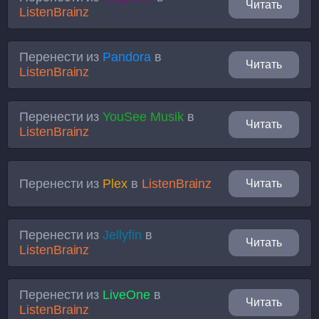
Читать
ListenBrainz
Перенести из
Pandora
в
Читать
ListenBrainz
Перенести из
YouSee Musik
в
Читать
ListenBrainz
Перенести из
Plex
в
ListenBrainz
Читать
Перенести из
Jellyfin
в
Читать
ListenBrainz
Перенести из
LiveOne
в
Читать
ListenBrainz