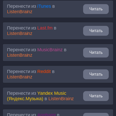
Перенести из
iTunes
в
Читать
ListenBrainz
Перенести из
Last.fm
в
Читать
ListenBrainz
Перенести из
MusicBrainz
в
Читать
ListenBrainz
Перенести из
Reddit
в
Читать
ListenBrainz
Перенести из
Yandex Music
Читать
(Яндекс.Музыка)
в
ListenBrainz
Перенести из
Anghami
в