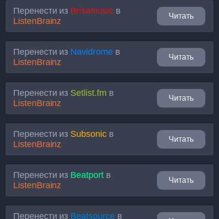
Перенести из
Brisamusic
в
Читать
ListenBrainz
Перенести из
Navidrome
в
Читать
ListenBrainz
Перенести из
Setlist.fm
в
Читать
ListenBrainz
Перенести из
Subsonic
в
Читать
ListenBrainz
Перенести из
Beatport
в
Читать
ListenBrainz
Перенести из
Beatsource
в