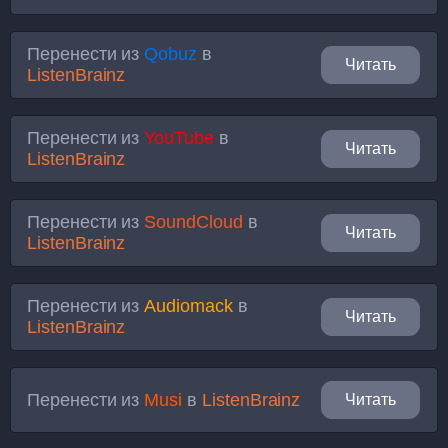
Перенести из
Qobuz
в
Читать
ListenBrainz
Перенести из
YouTube
в
Читать
ListenBrainz
Перенести из
SoundCloud
в
Читать
ListenBrainz
Перенести из
Audiomack
в
Читать
ListenBrainz
Перенести из
Musi
в
ListenBrainz
Читать