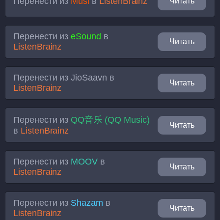
Перенести из
Musi
в
ListenBrainz
Читать
Перенести из
eSound
в
Читать
ListenBrainz
Перенести из
JioSaavn
в
Читать
ListenBrainz
Перенести из
QQ音乐 (QQ Music)
Читать
в
ListenBrainz
Перенести из
MOOV
в
Читать
ListenBrainz
Перенести из
Shazam
в
Читать
ListenBrainz