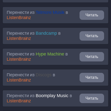
Перенести из
Telmore Musik
в
Читать
ListenBrainz
Перенести из
Bandcamp
в
Читать
ListenBrainz
Перенести из
Hype Machine
в
Читать
ListenBrainz
Перенести из
Discogs
в
Читать
ListenBrainz
Перенести из
Boomplay Music
в
Читать
ListenBrainz