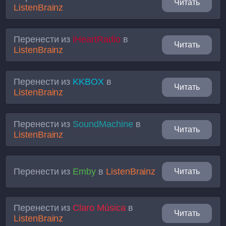
Читать
ListenBrainz
Перенести из
iHeartRadio
в
Читать
ListenBrainz
Перенести из
KKBOX
в
Читать
ListenBrainz
Перенести из
SoundMachine
в
Читать
ListenBrainz
Перенести из
Emby
в
ListenBrainz
Читать
Перенести из
Claro Música
в
Читать
ListenBrainz