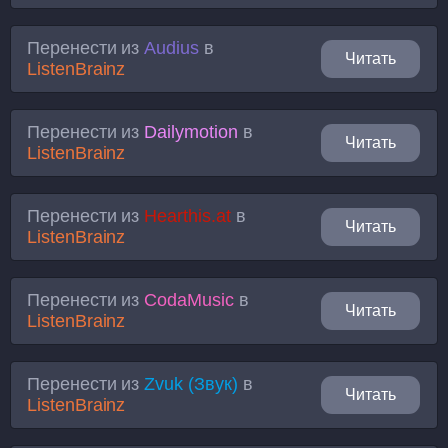
Перенести из
Audius
в
Читать
ListenBrainz
Перенести из
Dailymotion
в
Читать
ListenBrainz
Перенести из
Hearthis.at
в
Читать
ListenBrainz
Перенести из
CodaMusic
в
Читать
ListenBrainz
Перенести из
Zvuk (Звук)
в
Читать
ListenBrainz