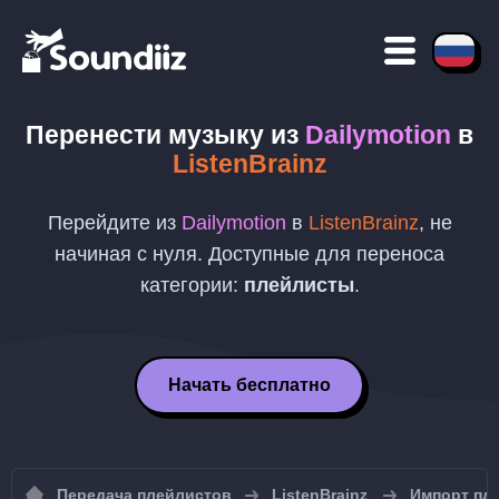
Перенести музыку из
Dailymotion
в
ListenBrainz
Перейдите из
Dailymotion
в
ListenBrainz
, не
начиная с нуля. Доступные для переноса
категории:
плейлисты
.
Начать бесплатно
Передача плейлистов
ListenBrainz
Импорт пле