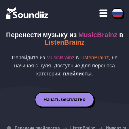
Перенести музыку из
MusicBrainz
в
ListenBrainz
Перейдите из
MusicBrainz
в
ListenBrainz
, не
начиная с нуля. Доступные для переноса
категории:
плейлисты
.
Начать бесплатно
Передача плейлистов
ListenBrainz
Импорт пле