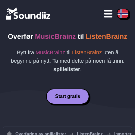
Overfør
MusicBrainz
til
ListenBrainz
Bytt fra
MusicBrainz
til
ListenBrainz
uten å
begynne på nytt. Ta med dette på noen få trinn:
spillelister
.
Start gratis
Overføring av spillelister
ListenBrainz
Importer s