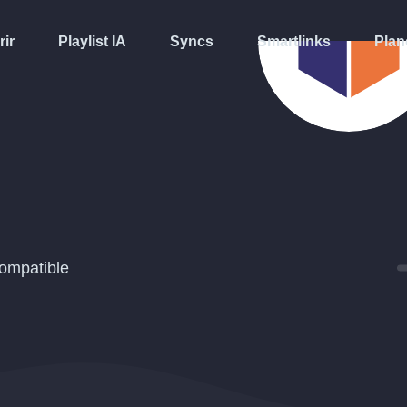
rir
Playlist IA
Syncs
Smartlinks
Plan
ompatible