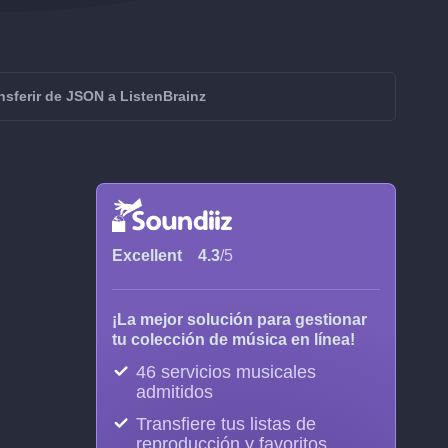
nsferir de JSON a ListenBrainz
Excellent
4.3
/5
¡La mejor solución para gestionar
tu colección de música en línea!
46 servicios musicales
admitidos
Transfiere tus listas de
reproducción y favoritos