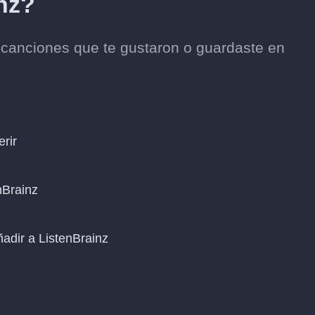
nz?
s canciones que te gustaron o guardaste en
erir
nBrainz
ñadir a ListenBrainz