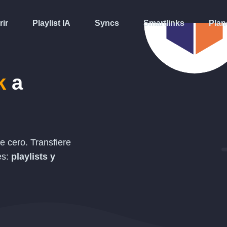
rir
Playlist IA
Syncs
Smartlinks
Plan
k
a
 cero. Transfiere
es:
playlists y