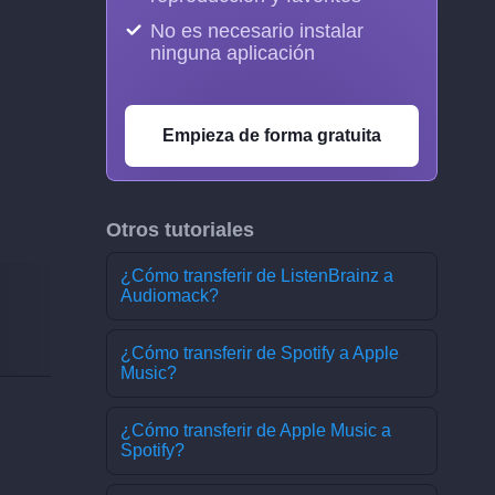
No es necesario instalar
ninguna aplicación
Empieza de forma gratuita
Otros tutoriales
¿Cómo transferir de ListenBrainz a
Audiomack?
¿Cómo transferir de Spotify a Apple
Music?
¿Cómo transferir de Apple Music a
Spotify?