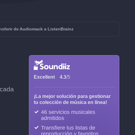
nsferir de Audiomack a ListenBrainz
Excellent
4.3
/5
 cada
¡La mejor solución para gestionar
tu colección de música en línea!
46 servicios musicales
admitidos
Transfiere tus listas de
reproducción y favoritos