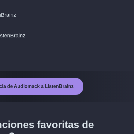
nBrainz
ListenBrainz
encia de Audiomack a ListenBrainz
nciones favoritas de