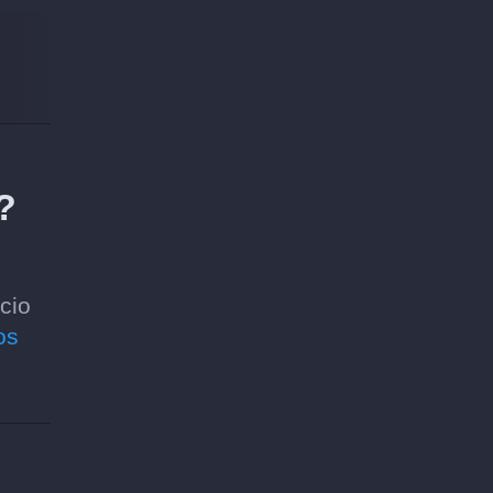
?
cio
os