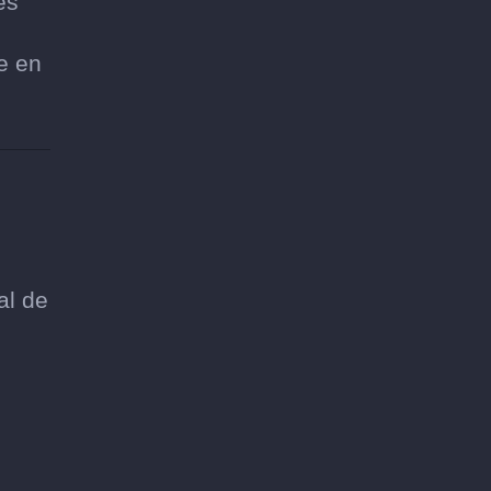
es
.
e en
al de