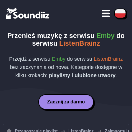
Przenieś muzykę z serwisu
Emby
do
serwisu
ListenBrainz
Przejdź z serwisu
Emby
do serwisu
ListenBrainz
bez zaczynania od nowa. Kategorie dostępne w
kilku krokach:
playlisty i ulubione utwory
.
Zacznij za darmo
Przenoszenie playlist
ListenBrainz
Zaimportuj pl