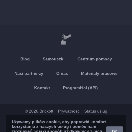
Blog
Samouczki
Centrum pomocy
Nasi partnerzy
O nas
Materiały prasowe
Kontakt
Programiści (API)
© 2026 Brickoft
Prywatność
Status usług
Używamy plików cookie, aby poprawić komfort
App Store
Google Play
korzystania z naszych usług i pomóc nam
zrozumieć, w jaki sposób użytkownicy z nich
OK