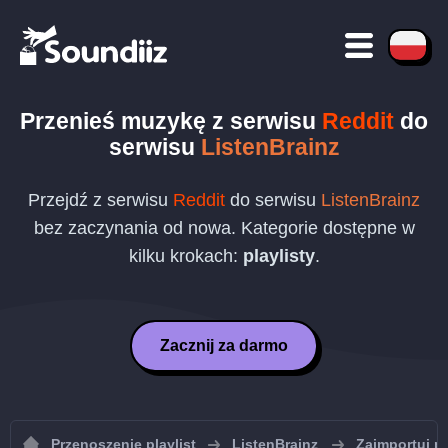
Przenieś muzykę z serwisu
Reddit
do
serwisu
ListenBrainz
Przejdź z serwisu
Reddit
do serwisu
ListenBrainz
bez zaczynania od nowa. Kategorie dostępne w
kilku krokach:
playlisty
.
Zacznij za darmo
Przenoszenie playlist
ListenBrainz
Zaimportuj pl