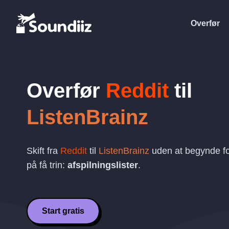
Overfør
Overfør
Reddit
til
ListenBrainz
Skift fra
Reddit
til
ListenBrainz
uden at begynde fo
på få trin:
afspilningslister
.
Start gratis