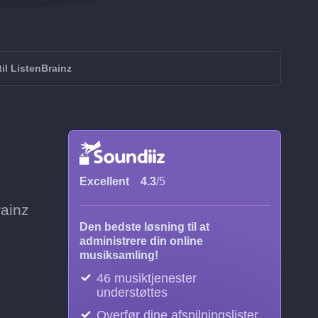
til ListenBrainz
Excellent
4.3
/5
rainz
Den bedste løsning til at
administrere din online
musiksamling!
46 musiktjenester
understøttes
Overfør dine afspilningslister