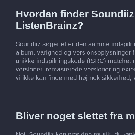
Hvordan finder Soundii
ListenBrainz?
Soundiiz søger efter den samme indspilnin
album, varighed og versionsoplysninger fr
unikke indspilningskode (ISRC) matchet m
versioner, remasterede versioner og exten
vi ikke kan finde med høj nok sikkerhed, vi
Bliver noget slettet fra 
Nej. Soundiiz kopierer den musik, du vælg