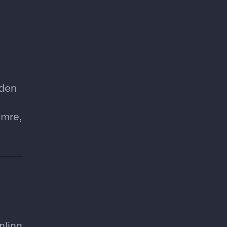
 den
umre,
mling