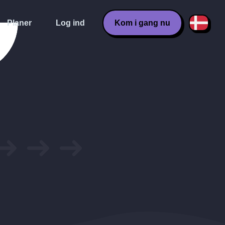
Planer
Log ind
Kom i gang nu