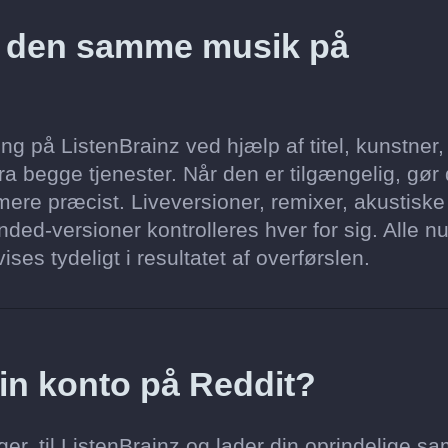
z den samme musik på
g på ListenBrainz ved hjælp af titel, kunstner,
a begge tjenester. Når den er tilgængelig, gør
ere præcist. Liveversioner, remixer, akustiske
ded-versioner kontrolleres hver for sig. Alle n
ses tydeligt i resultatet af overførslen.
min konto på Reddit?
er, til ListenBrainz og lader din oprindelige sa