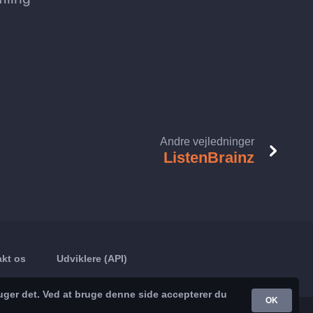
Andre vejledninger
ListenBrainz
kt os
Udviklere (API)
uger det. Ved at bruge denne side accepterer du
OK