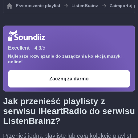
Przenoszenie playlist
ListenBrainz
Zaimportuj pl
Excellent
4.3
/5
Najlepsze rozwiązanie do zarządzania kolekcją muzyki
online!
Zacznij za darmo
Jak przenieść playlisty z
serwisu iHeartRadio do serwisu
ListenBrainz?
Przenieś jedną playlistę lub całą kolekcję playlist