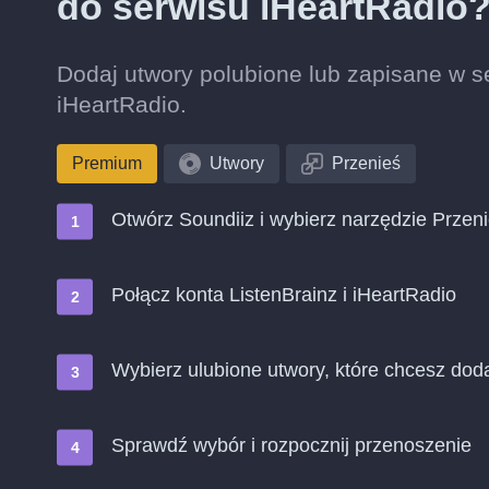
do serwisu iHeartRadio
Dodaj utwory polubione lub zapisane w ser
iHeartRadio.
Premium
Utwory
Przenieś
Otwórz Soundiiz i wybierz narzędzie Przen
Połącz konta ListenBrainz i iHeartRadio
Wybierz ulubione utwory, które chcesz dod
Sprawdź wybór i rozpocznij przenoszenie