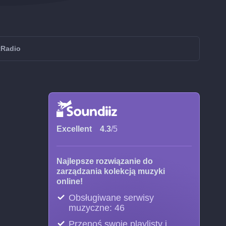
tRadio
Excellent
4.3
/5
Najlepsze rozwiązanie do
zarządzania kolekcją muzyki
online!
Obsługiwane serwisy
muzyczne: 46
Przenoś swoje playlisty i