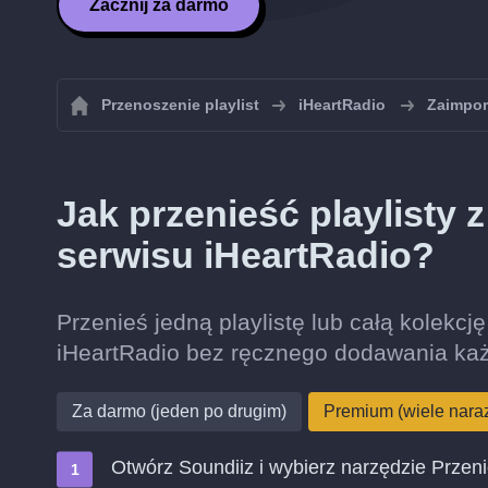
Zacznij za darmo
Przenoszenie playlist
iHeartRadio
Zaimport
Jak przenieść playlisty 
serwisu iHeartRadio?
Przenieś jedną playlistę lub całą kolekcję
iHeartRadio bez ręcznego dodawania ka
Za darmo (jeden po drugim)
Premium (wiele nara
Otwórz Soundiiz i wybierz narzędzie Przen