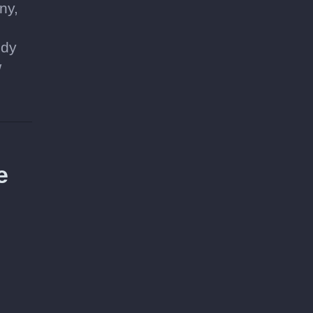
ny,
żdy
w
e