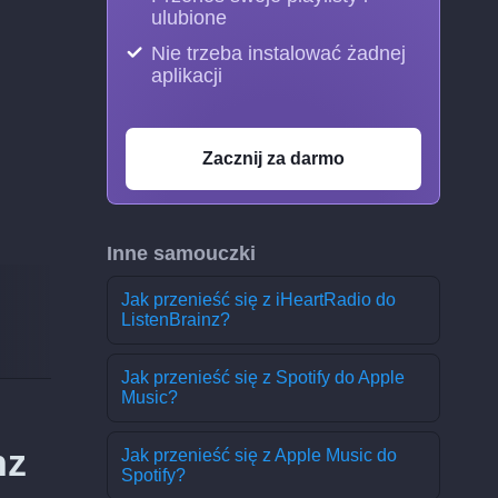
ulubione
Nie trzeba instalować żadnej
aplikacji
Zacznij za darmo
Inne samouczki
Jak przenieść się z iHeartRadio do
ListenBrainz?
Jak przenieść się z Spotify do Apple
Music?
nz
Jak przenieść się z Apple Music do
Spotify?