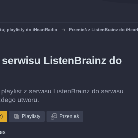
uj playlisty do iHeartRadio
Przenieś z ListenBrainz do iHear
z serwisu ListenBrainz do
 playlist z serwisu ListenBrainz do serwisu
żdego utworu.
z)
Playlisty
Przenieś
ieś