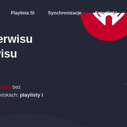
Playlista SI
Synchronizacje
Smartlinki
erwisu
isu
Radio
bez
 krokach:
playlisty i