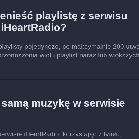
nieść playlistę z serwisu
 iHeartRadio?
playlisty pojedynczo, po maksymalnie 200 utw
przenoszenia wielu playlist naraz lub większyc
ę samą muzykę w serwisie
rwisie iHeartRadio, korzystając z tytułu,