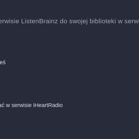
?
wisie ListenBrainz do swojej biblioteki w serw
ieś
ać w serwisie iHeartRadio