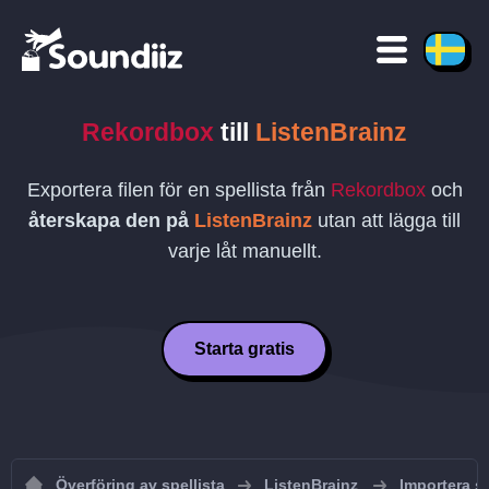
Rekordbox
till
ListenBrainz
Exportera filen för en spellista från
Rekordbox
och
återskapa den på
ListenBrainz
utan att lägga till
varje låt manuellt.
Starta gratis
Överföring av spellista
ListenBrainz
Importera sp