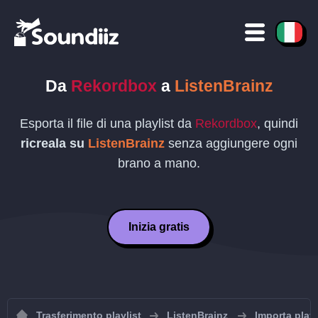
Da
Rekordbox
a
ListenBrainz
Esporta il file di una playlist da
Rekordbox
, quindi
ricreala su
ListenBrainz
senza aggiungere ogni
brano a mano.
Inizia gratis
Trasferimento playlist
ListenBrainz
Importa playl