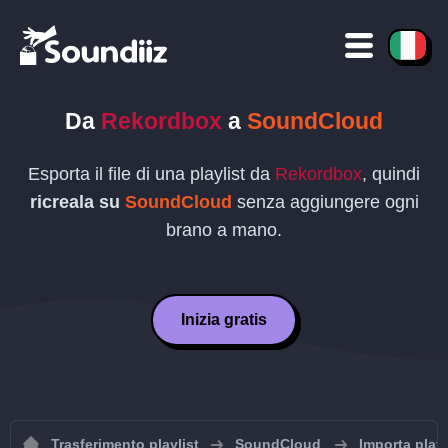
Da
Rekordbox
a
SoundCloud
Esporta il file di una playlist da
Rekordbox
, quindi
ricreala su
SoundCloud
senza aggiungere ogni
brano a mano.
Inizia gratis
Trasferimento playlist
SoundCloud
Importa play