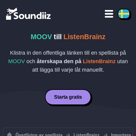
MOOV
till
ListenBrainz
Klistra in den offentliga länken till en spellista på
MOOV
och
återskapa den på
ListenBrainz
utan
att lägga till varje låt manuellt.
Starta gratis
Överföring av spellista
ListenBrainz
Importera sp