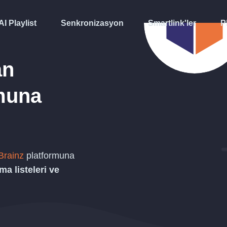
AI Playlist
Senkronizasyon
Smartlink'ler
P
an
muna
Brainz
platformuna
ma listeleri ve