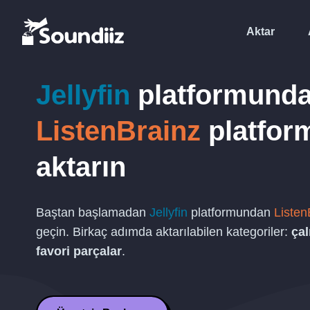
Aktar
Jellyfin
platformund
ListenBrainz
platfor
aktarın
Baştan başlamadan
Jellyfin
platformundan
Listen
geçin. Birkaç adımda aktarılabilen kategoriler:
çal
favori parçalar
.