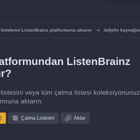
listelerini ListenBrainz platformuna aktarın
Jellyfin kaynağı
 platformundan ListenBrainz
ır?
listesini veya tüm çalma listesi koleksiyonunu
ormuna aktarın.
)
Çalma Listeleri
Aktar