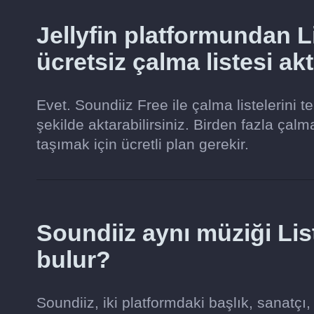
Jellyfin platformundan 
ücretsiz çalma listesi ak
Evet. Soundiiz Free ile çalma listelerini 
şekilde aktarabilirsiniz. Birden fazla çalm
taşımak için ücretli plan gerekir.
Soundiiz aynı müziği Li
bulur?
Soundiiz, iki platformdaki başlık, sanatçı,