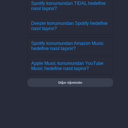
Spotify konumundan TIDAL hedefine
nasıl taşınır?
Deezer konumundan Spotify hedefine
nasıl taşınır?
Spotify konumundan Amazon Music
hedefine nasıl taşınır?
Apple Music konumundan YouTube
Music hedefine nasıl taşınır?
Diğer öğreticiler