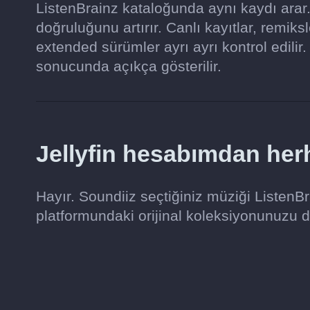
ListenBrainz kataloğunda aynı kaydı arar
doğruluğunu artırır. Canlı kayıtlar, remik
extended sürümler ayrı ayrı kontrol edili
sonucunda açıkça gösterilir.
Jellyfin hesabımdan herh
Hayır. Soundiiz seçtiğiniz müziği ListenB
platformundaki orijinal koleksiyonunuzu d