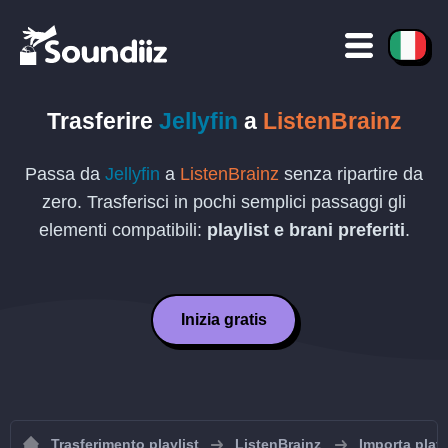
Trasferire
Jellyfin
a
ListenBrainz
Passa da
Jellyfin
a
ListenBrainz
senza ripartire da
zero. Trasferisci in pochi semplici passaggi gli
elementi compatibili:
playlist e brani preferiti
.
Inizia gratis
Trasferimento playlist
ListenBrainz
Importa playl