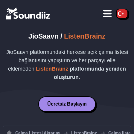
JioSaavn
/
ListenBrainz
JioSaavn
platformundaki herkese açık çalma listesi
bağlantısını yapıştırın ve her parçayı elle
eklemeden
ListenBrainz
platformunda yeniden
oluşturun
.
Ücretsiz Başlayın
Çalma Listesi Aktarımı
ListenBrainz
Çalma listel