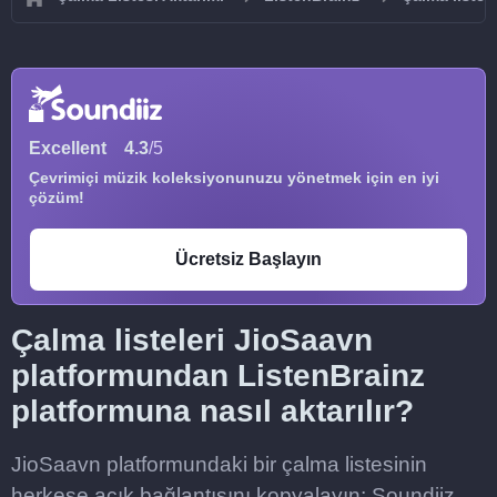
Excellent
4.3
/5
Çevrimiçi müzik koleksiyonunuzu yönetmek için en iyi
çözüm!
Ücretsiz Başlayın
Çalma listeleri JioSaavn
platformundan ListenBrainz
platformuna nasıl aktarılır?
JioSaavn platformundaki bir çalma listesinin
herkese açık bağlantısını kopyalayın; Soundiiz