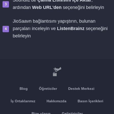
Soundiiz'de
Çalma Listesini İçe Aktar
,
ardından
Web URL'den
seçeneğini belirleyin
JioSaavn bağlantısını yapıştırın, bulunan
parçaları inceleyin ve
ListenBrainz
seçeneğini
belirleyin
Blog
Öğreticiler
Destek Merkezi
İş Ortaklarımız
Hakkımızda
Basın İçerikleri
Bize ulaşın
Geliştiriciler