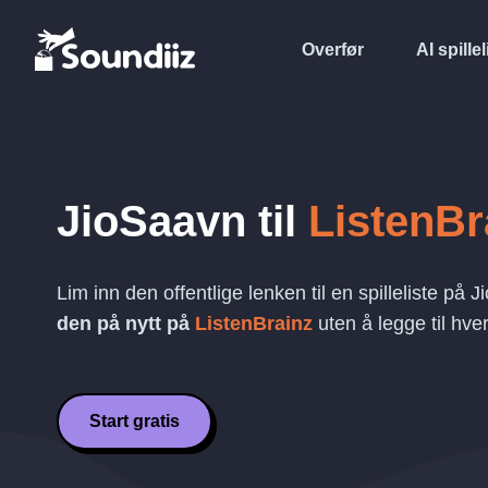
Overfør
AI spillel
JioSaavn
til
ListenBr
Lim inn den offentlige lenken til en spilleliste på
J
den på nytt på
ListenBrainz
uten å legge til hver
Start gratis