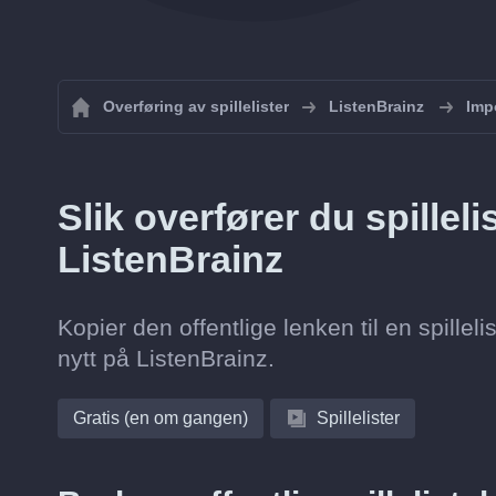
Overføring av spillelister
ListenBrainz
Impo
Slik overfører du spilleli
ListenBrainz
Kopier den offentlige lenken til en spillel
nytt på ListenBrainz.
Gratis (en om gangen)
Spillelister