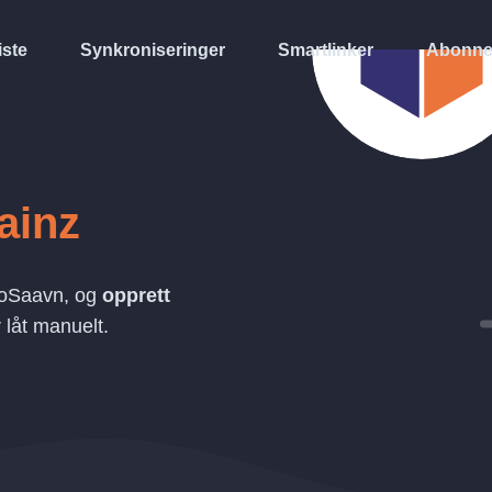
iste
Synkroniseringer
Smartlinker
Abonne
ainz
ioSaavn
, og
opprett
 låt manuelt.