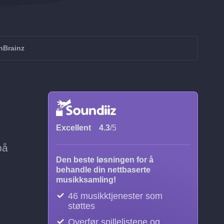
enBrainz
Excellent
4.3
/5
på
Den beste løsningen for å
behandle din nettbaserte
musikksamling!
46 musikktjenester som
støttes
Overfør spillelistene og