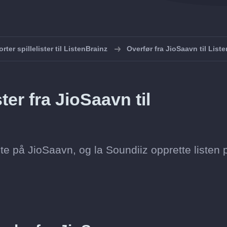
rter spillelister til ListenBrainz
Overfør fra JioSaavn til List
ster fra JioSaavn til
iste på JioSaavn, og la Soundiiz opprette listen 