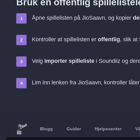
Bruk en offentlig spillelist
Åpne spillelisten på JioSaavn, og kopier
de
Kontroller at spillelisten er
offentlig
, slik a
Velg
Importer spilleliste
i Soundiiz og der
Lim inn lenken fra JioSaavn, kontroller låt
Blogg
Guider
Hjelpesenter
Vå