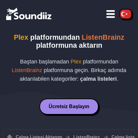
Plex
platformundan
ListenBrainz
platformuna aktarın
Baştan başlamadan
Plex
platformundan
ListenBrainz
platformuna geçin. Birkaç adımda
aktarılabilen kategoriler:
çalma listeleri
.
Ücretsiz Başlayın
Çalma Listesi Aktarımı
ListenBrainz
Çalma listel