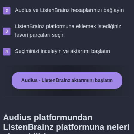
Audius ve ListenBrainz hesaplarınızı bağlayın
ListenBrainz platformuna eklemek istediğiniz
favori parçaları seçin
Seçiminizi inceleyin ve aktarımı başlatın
Audius - ListenBrainz aktarımını başlatın
Audius platformundan
ListenBrainz platformuna neleri