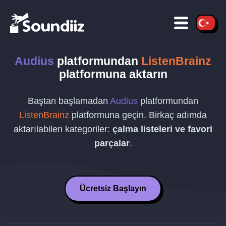
Audius
platformundan
ListenBrainz
platformuna aktarın
Baştan başlamadan
Audius
platformundan
ListenBrainz
platformuna geçin. Birkaç adımda
aktarılabilen kategoriler:
çalma listeleri ve favori
parçalar
.
Ücretsiz Başlayın