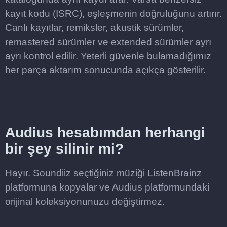
kayıt kodu (ISRC), eşleşmenin doğruluğunu artırır.
Canlı kayıtlar, remiksler, akustik sürümler,
remastered sürümler ve extended sürümler ayrı
ayrı kontrol edilir. Yeterli güvenle bulamadığımız
her parça aktarım sonucunda açıkça gösterilir.
Audius hesabımdan herhangi
bir şey silinir mi?
Hayır. Soundiiz seçtiğiniz müziği ListenBrainz
platformuna kopyalar ve Audius platformundaki
orijinal koleksiyonunuzu değiştirmez.