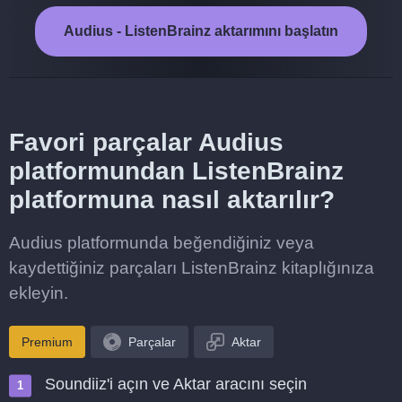
Audius - ListenBrainz aktarımını başlatın
Favori parçalar Audius
platformundan ListenBrainz
platformuna nasıl aktarılır?
Audius platformunda beğendiğiniz veya
kaydettiğiniz parçaları ListenBrainz kitaplığınıza
ekleyin.
Premium
Parçalar
Aktar
Soundiiz'i açın ve Aktar aracını seçin