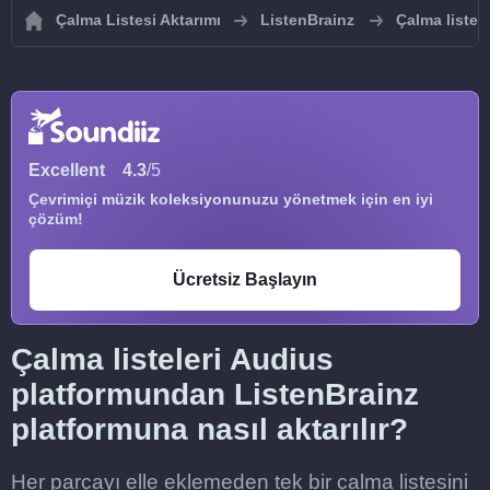
Çalma Listesi Aktarımı
ListenBrainz
Çalma listel
Excellent
4.3
/5
Çevrimiçi müzik koleksiyonunuzu yönetmek için en iyi
çözüm!
Ücretsiz Başlayın
Çalma listeleri Audius
platformundan ListenBrainz
platformuna nasıl aktarılır?
Her parçayı elle eklemeden tek bir çalma listesini