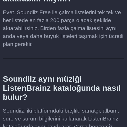
Evet. Soundiiz Free ile çalma listelerini tek tek ve
her listede en fazla 200 parça olacak şekilde
aktarabilirsiniz. Birden fazla çalma listesini aynı
anda veya daha büyük listeleri taşımak için ücretli
plan gerekir.
Soundiiz aynı müziği
ListenBrainz kataloğunda nasıl
bulur?
Soundiiz, iki platformdaki başlık, sanatçı, albüm,
süre ve sürüm bilgilerini kullanarak ListenBrainz
kataloğunda aynı kaydı arar. Varsa benzersiz