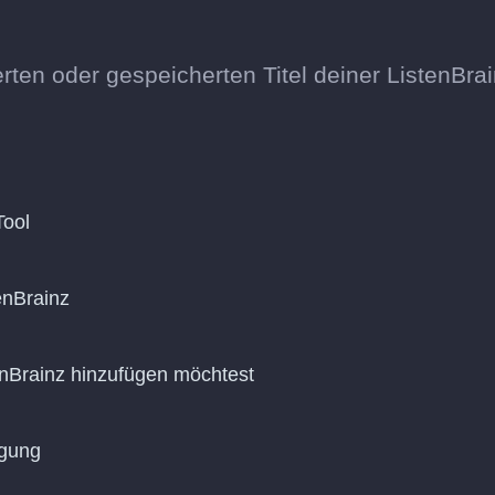
erten oder gespeicherten Titel deiner ListenBrai
Tool
enBrainz
tenBrainz hinzufügen möchtest
agung