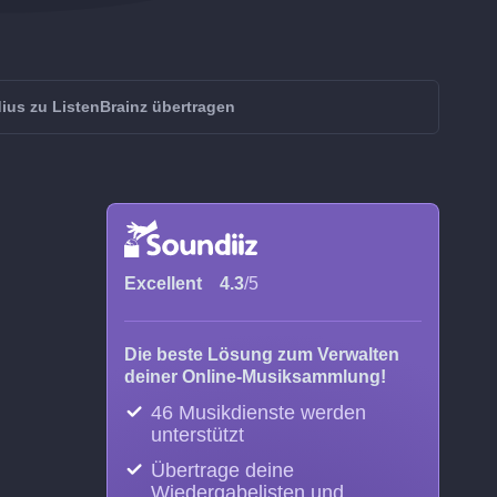
ius zu ListenBrainz übertragen
Excellent
4.3
/5
Die beste Lösung zum Verwalten
deiner Online-Musiksammlung!
46 Musikdienste werden
unterstützt
Übertrage deine
Wiedergabelisten und