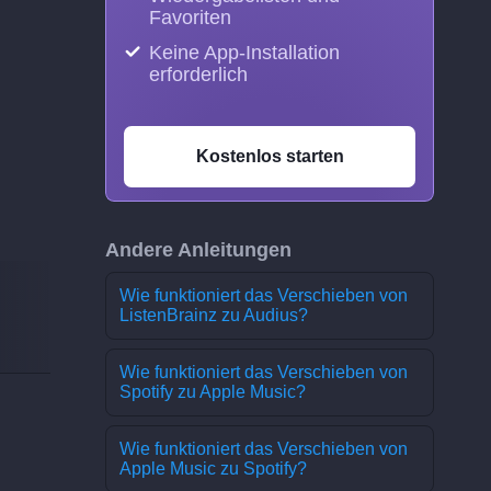
Favoriten
Keine App-Installation
erforderlich
Kostenlos starten
Andere Anleitungen
Wie funktioniert das Verschieben von
ListenBrainz zu Audius?
Wie funktioniert das Verschieben von
Spotify zu Apple Music?
Wie funktioniert das Verschieben von
Apple Music zu Spotify?