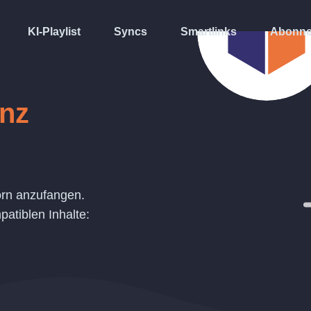
KI-Playlist
Syncs
Smartlinks
Abonne
inz
orn anzufangen.
atiblen Inhalte: