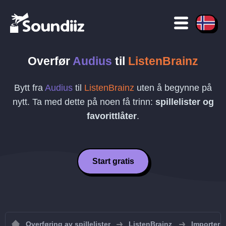
Overfør
Audius
til
ListenBrainz
Bytt fra
Audius
til
ListenBrainz
uten å begynne på
nytt. Ta med dette på noen få trinn:
spillelister og
favorittlåter
.
Start gratis
Overføring av spillelister
ListenBrainz
Importer s