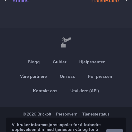
Audius
ListenBrainz
Blogg
Guider
Hjelpesenter
Våre partnere
Om oss
For pressen
Kontakt oss
Utviklere (API)
© 2026 Brickoft
Personvern
Tjenestestatus
Vi bruker informasjonskapsler for å forbedre
App Store
Google Play
opplevelsen din med tjenesten vår og for å