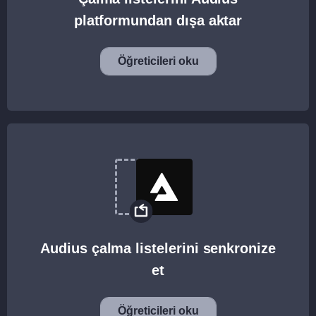
platformundan dışa aktar
Öğreticileri oku
Audius çalma listelerini senkronize
et
Öğreticileri oku