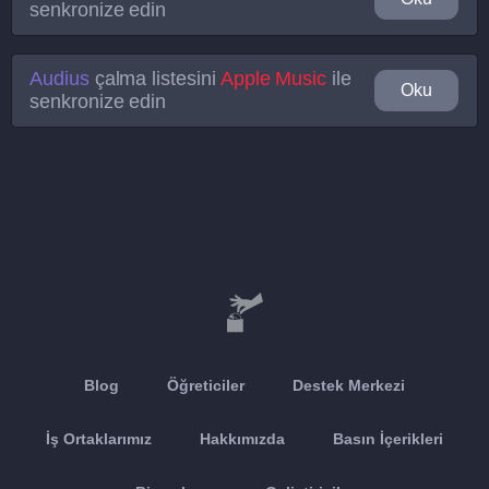
senkronize edin
Audius
çalma listesini
Apple Music
ile
Oku
senkronize edin
Blog
Öğreticiler
Destek Merkezi
İş Ortaklarımız
Hakkımızda
Basın İçerikleri