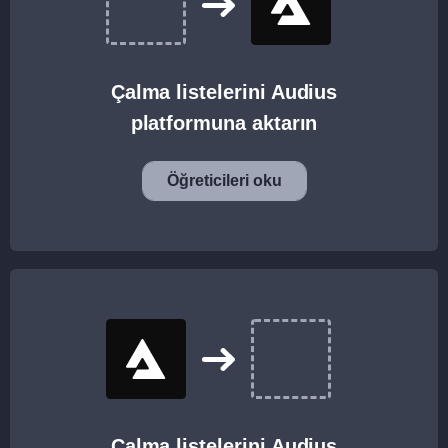
Çalma listelerini Audius
platformuna aktarın
Öğreticileri oku
Çalma listelerini Audius