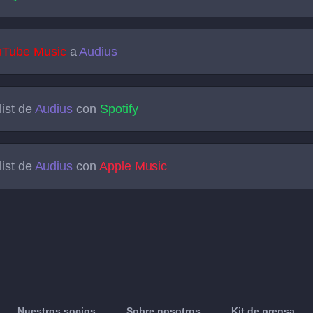
uTube Music
a
Audius
list de
Audius
con
Spotify
list de
Audius
con
Apple Music
Nuestros socios
Sobre nosotros
Kit de prensa