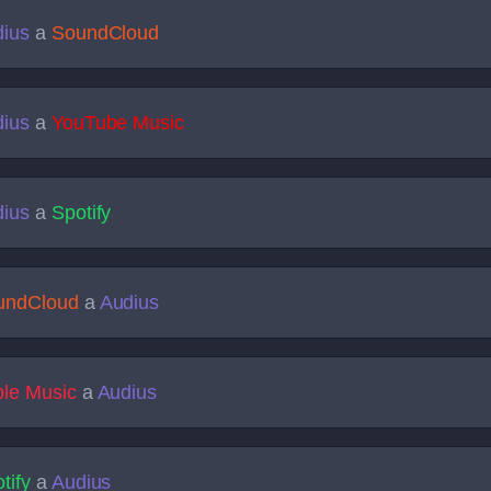
ius
a
SoundCloud
ius
a
YouTube Music
ius
a
Spotify
undCloud
a
Audius
le Music
a
Audius
tify
a
Audius