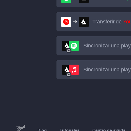
Transferir de
Yo
Sincronizar una play
Sincronizar una play
Blog
Tutoriales
Centro de ayuda