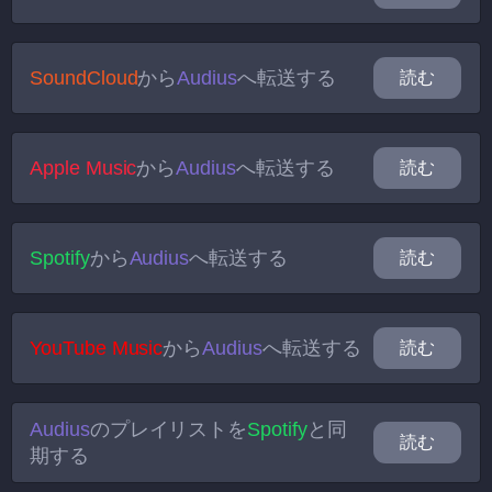
SoundCloud
から
Audius
へ転送する
読む
Apple Music
から
Audius
へ転送する
読む
Spotify
から
Audius
へ転送する
読む
YouTube Music
から
Audius
へ転送する
読む
Audius
のプレイリストを
Spotify
と同
読む
期する