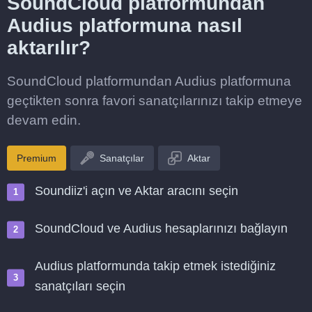
SoundCloud platformundan
Audius platformuna nasıl
aktarılır?
SoundCloud platformundan Audius platformuna
geçtikten sonra favori sanatçılarınızı takip etmeye
devam edin.
Premium
Sanatçılar
Aktar
Soundiiz'i açın ve Aktar aracını seçin
SoundCloud ve Audius hesaplarınızı bağlayın
Audius platformunda takip etmek istediğiniz
sanatçıları seçin