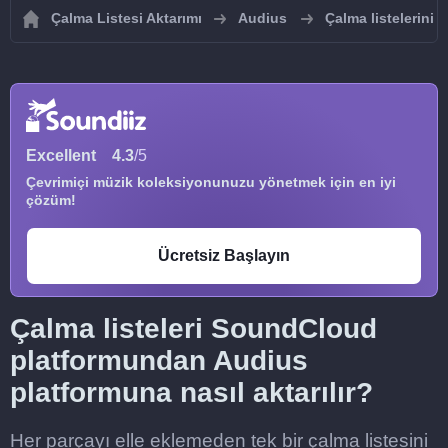
Çalma Listesi Aktarımı
Audius
Çalma listelerini 
Excellent
4.3
/5
Çevrimiçi müzik koleksiyonunuzu yönetmek için en iyi
çözüm!
Ücretsiz Başlayın
Çalma listeleri SoundCloud
platformundan Audius
platformuna nasıl aktarılır?
Her parçayı elle eklemeden tek bir çalma listesini