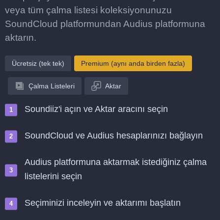
veya tüm çalma listesi koleksiyonunuzu
SoundCloud platformundan Audius platformuna
aktarın.
Ücretsiz (tek tek)
Premium (aynı anda birden fazla)
Çalma Listeleri
Aktar
Soundiiz'i açın ve Aktar aracını seçin
SoundCloud ve Audius hesaplarınızı bağlayın
Audius platformuna aktarmak istediğiniz çalma
listelerini seçin
Seçiminizi inceleyin ve aktarımı başlatın