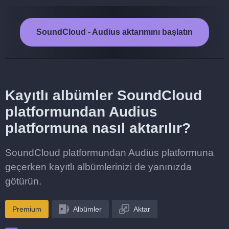
SoundCloud - Audius aktarımını başlatın
Kayıtlı albümler SoundCloud
platformundan Audius
platformuna nasıl aktarılır?
SoundCloud platformundan Audius platformuna
geçerken kayıtlı albümlerinizi de yanınızda
götürün.
Premium
Albümler
Aktar