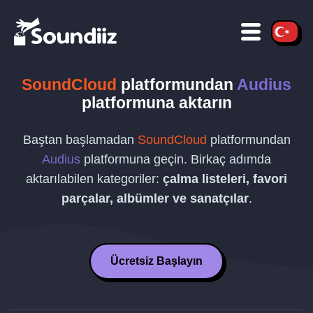
SoundCloud
platformundan
Audius
platformuna aktarın
Baştan başlamadan
SoundCloud
platformundan
Audius
platformuna geçin. Birkaç adımda
aktarılabilen kategoriler:
çalma listeleri, favori
parçalar, albümler ve sanatçılar
.
Ücretsiz Başlayın