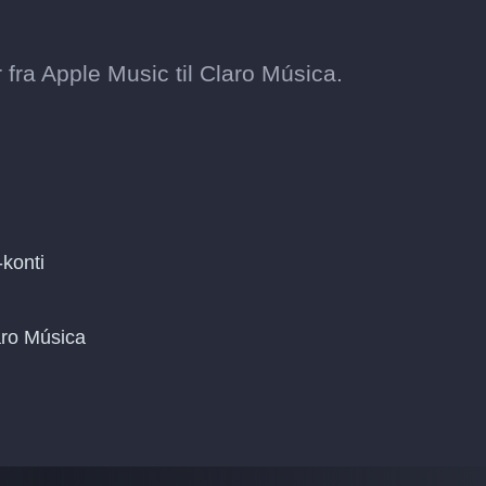
fra Apple Music til Claro Música.
konti
aro Música