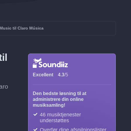
Music til Claro Música
il
Excellent
4.3
/5
laro
Den bedste løsning til at
administrere din online
musiksamling!
46 musiktjenester
understøttes
Overfør dine afspilningslister