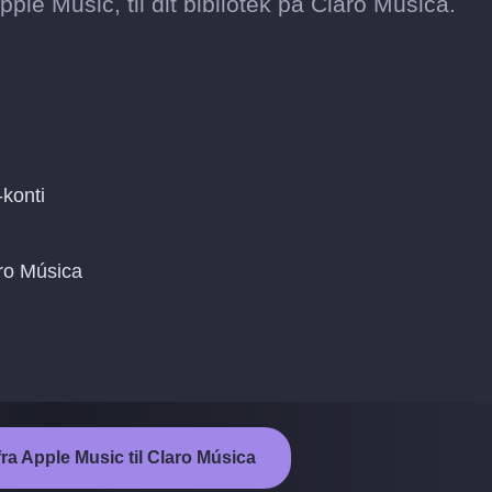
pple Music, til dit bibliotek på Claro Música.
konti
aro Música
fra Apple Music til Claro Música