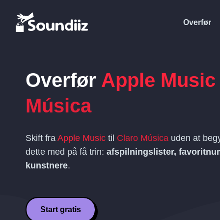
Overfør
Overfør
Apple Music
Música
Skift fra
Apple Music
til
Claro Música
uden at begy
dette med på få trin:
afspilningslister, favoritn
kunstnere
.
Start gratis