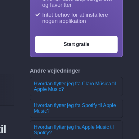
og favoritter
Intet behov for at installere
nogen applikation
Start gratis
Andre vejledninger
Hvordan flytter jeg fra Claro Música til
Apple Music?
Hvordan flytter jeg fra Spotify til Apple
Music?
il
Hvordan flytter jeg fra Apple Music til
Spotify?