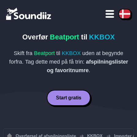
Overfør
Beatport
til
KKBOX
Skift fra
Beatport
til
KKBOX
uden at begynde
forfra. Tag dette med på få trin:
afspilningslister
og favoritnumre
.
Start gratis
Overførsel af afspilningsliste
KKBOX
Importer af