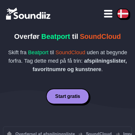
Overfør
Beatport
til
SoundCloud
Skift fra
Beatport
til
SoundCloud
uden at begynde
forfra. Tag dette med på få trin:
afspilningslister,
favoritnumre og kunstnere
.
Start gratis
Overførsel af afspilningsliste
SoundCloud
Impor