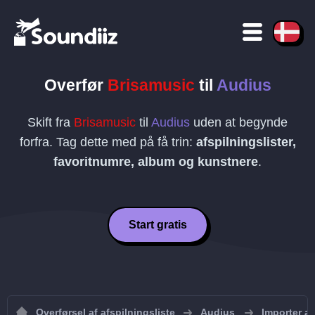
Overfør
Brisamusic
til
Audius
Skift fra
Brisamusic
til
Audius
uden at begynde
forfra. Tag dette med på få trin:
afspilningslister,
favoritnumre, album og kunstnere
.
Start gratis
Overførsel af afspilningsliste
Audius
Importer af