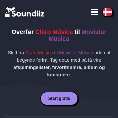
Overfør
Claro Música
til
Movistar
Música
Skift fra
Claro Música
til
Movistar Música
uden at
begynde forfra. Tag dette med på få trin:
afspilningslister, favoritnumre, album og
kunstnere
.
Start gratis