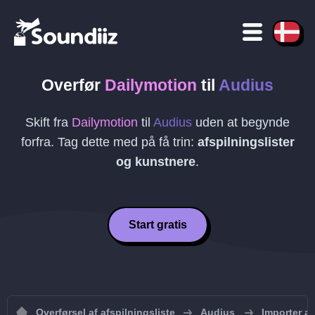
Overfør
Dailymotion
til
Audius
Skift fra
Dailymotion
til
Audius
uden at begynde
forfra. Tag dette med på få trin:
afspilningslister
og kunstnere
.
Start gratis
Overførsel af afspilningsliste
Audius
Importer af