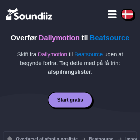
Overfør
Dailymotion
til
Beatsource
Skift fra
Dailymotion
til
Beatsource
uden at
begynde forfra. Tag dette med på få trin:
afspilningslister
.
Start gratis
Overførsel af afspilningsliste
Beatsource
Importe