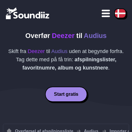
Overfør
Deezer
til
Audius
Skift fra
Deezer
til
Audius
uden at begynde forfra.
Tag dette med på få trin:
afspilningslister,
favoritnumre, album og kunstnere
.
Start gratis
Overførsel af afspilningsliste
Audius
Importer af