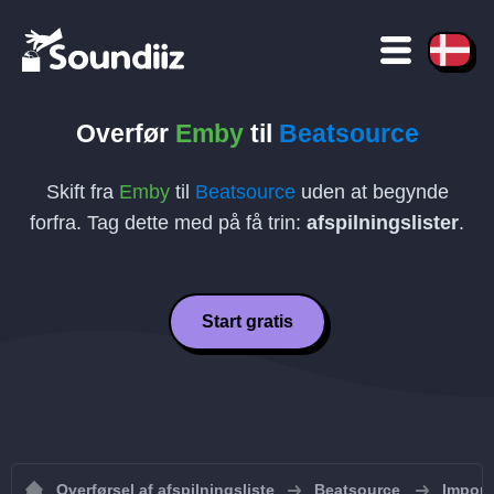
Overfør
Emby
til
Beatsource
Skift fra
Emby
til
Beatsource
uden at begynde
forfra. Tag dette med på få trin:
afspilningslister
.
Start gratis
Overførsel af afspilningsliste
Beatsource
Importe