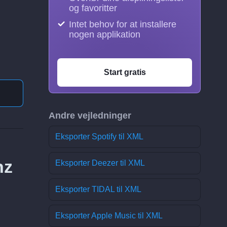
og favoritter
Intet behov for at installere
nogen applikation
Start gratis
Andre vejledninger
Eksporter Spotify til XML
nz
Eksporter Deezer til XML
Eksporter TIDAL til XML
Eksporter Apple Music til XML