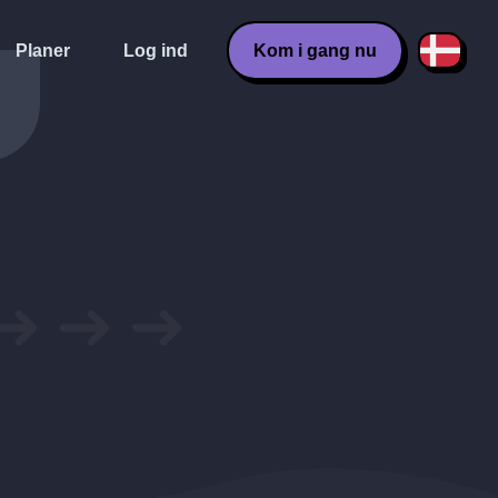
Planer
Log ind
Kom i gang nu