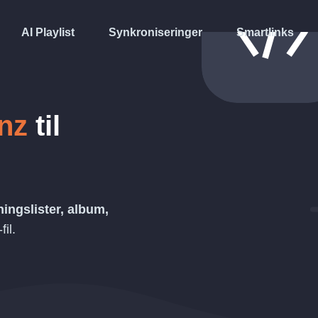
AI Playlist
Synkroniseringer
Smartlinks
nz
til
ningslister, album,
-fil.