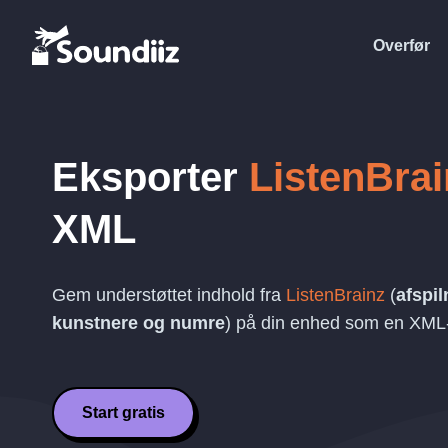
Overfør
Eksporter
ListenBrai
XML
Gem understøttet indhold fra
ListenBrainz
(
afspil
kunstnere og numre
) på din enhed som en
XML
Start gratis