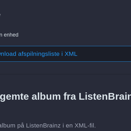
e
in enhed
nload afspilningsliste i XML
gemte album fra ListenBrai
lbum på ListenBrainz i en XML-fil.