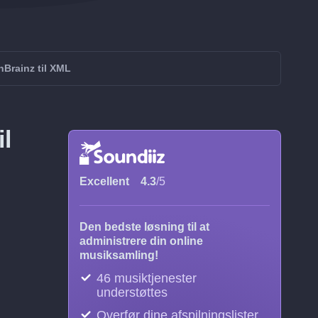
nBrainz til XML
il
Excellent
4.3
/5
Den bedste løsning til at
administrere din online
musiksamling!
46 musiktjenester
understøttes
Overfør dine afspilningslister