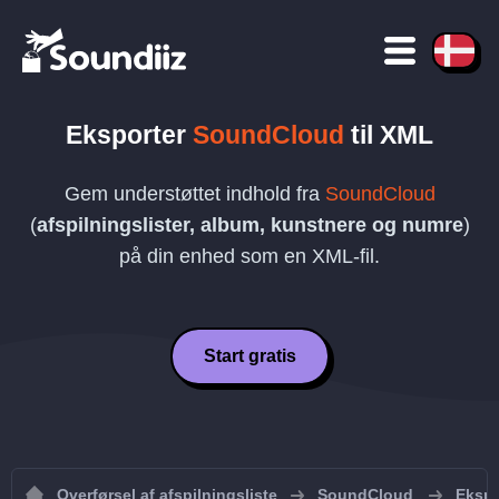
Eksporter
SoundCloud
til
XML
Gem understøttet indhold fra
SoundCloud
(
afspilningslister, album, kunstnere og numre
)
på din enhed som en
XML
-fil.
Start gratis
Overførsel af afspilningsliste
SoundCloud
Ekspo