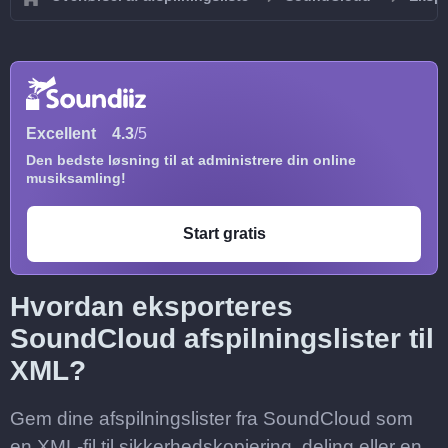
Excellent
4.3
/5
Den bedste løsning til at administrere din online
musiksamling!
Start gratis
Hvordan eksporteres
SoundCloud afspilningslister til
XML?
Gem dine afspilningslister fra SoundCloud som
en XML-fil til sikkerhedskopiering, deling eller en