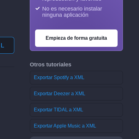
No es necesario instalar
ninguna aplicación
Empieza de forma gratuita
ML
Otros tutoriales
Exportar Spotify a XML
Exportar Deezer a XML
Exportar TIDAL a XML
Exportar Apple Music a XML