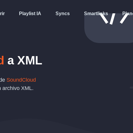
rir
Playlist IA
Syncs
Smartlinks
Plan
d
a
XML
 de
SoundCloud
n archivo
XML
.