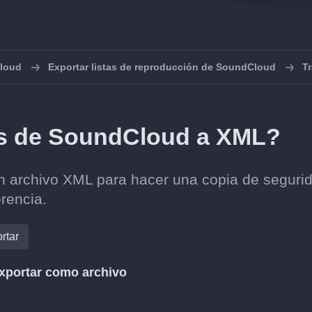
loud
Exportar listas de reproducción de SoundCloud
T
ts de SoundCloud a XML?
n archivo XML para hacer una copia de seguri
erencia.
rtar
xportar como archivo