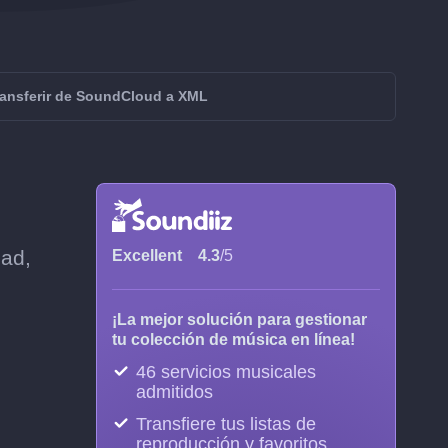
ransferir de SoundCloud a XML
dad,
Excellent
4.3
/5
¡La mejor solución para gestionar
tu colección de música en línea!
46 servicios musicales
admitidos
Transfiere tus listas de
reproducción y favoritos