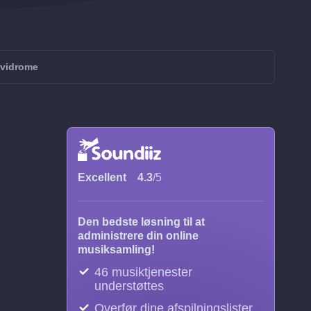
avidrome
Excellent
4.3
/5
Den bedste løsning til at
administrere din online
musiksamling!
46 musiktjenester
understøttes
Overfør dine afspilningslister