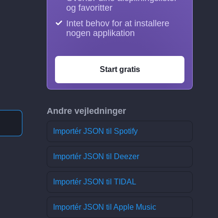
og favoritter
Intet behov for at installere
nogen applikation
Start gratis
Andre vejledninger
Importér JSON til Spotify
Importér JSON til Deezer
Importér JSON til TIDAL
Importér JSON til Apple Music