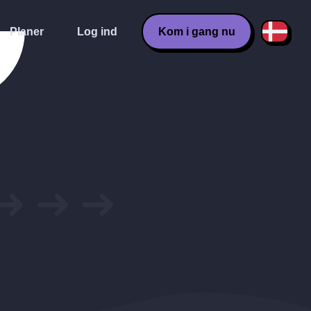
Planer
Log ind
Kom i gang nu