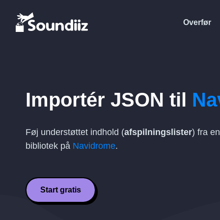
Overfør
Importér
JSON
til
Na
Føj understøttet indhold (
afspilningslister
) fra e
bibliotek på
Navidrome
.
Start gratis