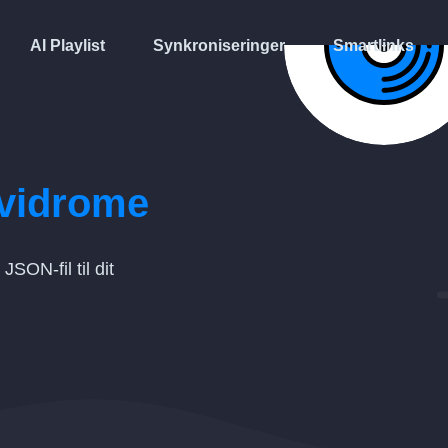
AI Playlist
Synkroniseringer
Smartlinks
vidrome
n
JSON
-fil til dit