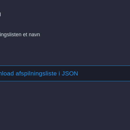
l
ngslisten et navn
load afspilningsliste i JSON